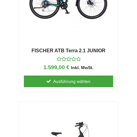
FISCHER ATB Terra 2.1 JUNIOR
B
1.599,00
€
Inkl. MwSt.
e
w
e
Ausführung wählen
r
t
e
t
m
i
t
0
v
o
n
5