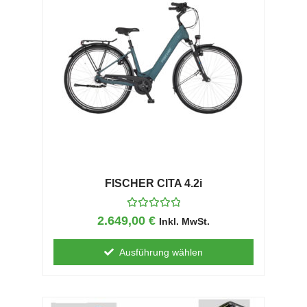
n
5
FISCHER CITA 4.2i
B
2.649,00
€
Inkl. MwSt.
e
w
e
Ausführung wählen
r
t
e
t
m
i