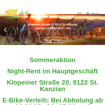
0
Menü
Sommeraktion
Night-Rent im Hauptgeschäft
Klopeiner Straße 20, 9122 St.
Kanzian
E-Bike-Verleih: Bei Abholung ab