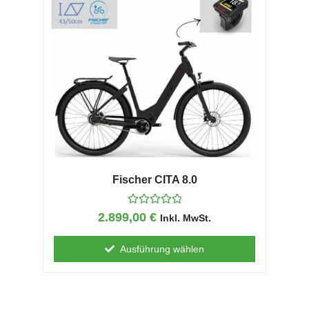
t
0
v
o
n
5
Fischer CITA 8.0
B
2.899,00
€
Inkl. MwSt.
e
w
e
Ausführung wählen
r
t
e
t
m
i