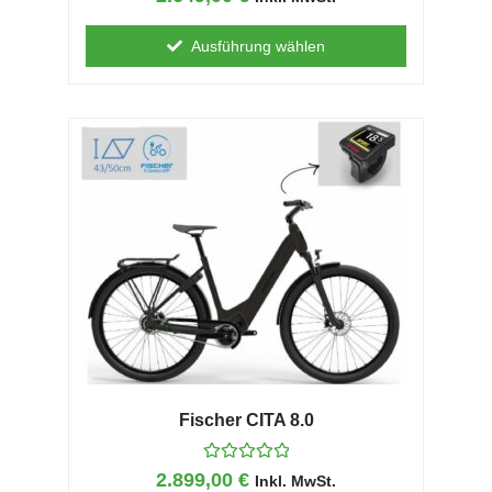
e
w
e
Ausführung wählen
r
t
e
t
m
i
t
0
v
o
n
5
Fischer CITA 8.0
B
2.899,00
€
Inkl. MwSt.
e