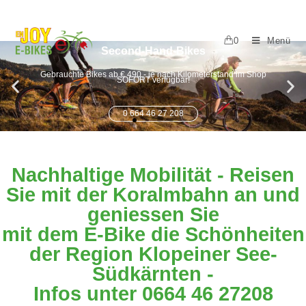
0
Menü
Second-Hand-Bikes
Gebrauchte Bikes ab € 490,- je nach Kilometerstand im Shop
SOFORT verfügbar!
0 664 46 27 208
Nachhaltige Mobilität - Reisen
Sie mit der Koralmbahn an und
geniessen Sie
mit dem E-Bike die Schönheiten
der Region Klopeiner See-
Südkärnten -
Infos unter 0664 46 27208