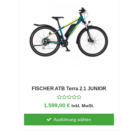
FISCHER ATB Terra 2.1 JUNIOR
B
1.599,00
€
Inkl. MwSt.
e
w
e
Ausführung wählen
r
t
e
t